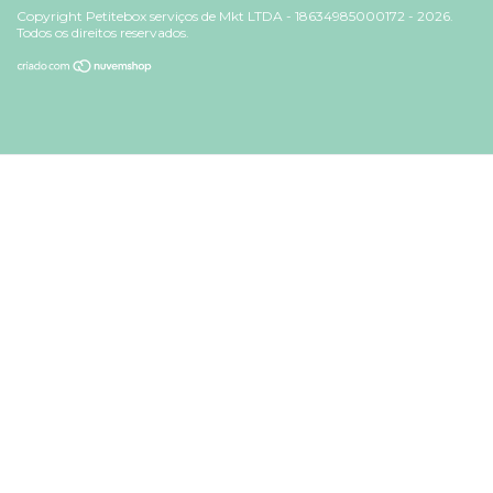
Copyright Petitebox serviços de Mkt LTDA - 18634985000172 - 2026.
Todos os direitos reservados.