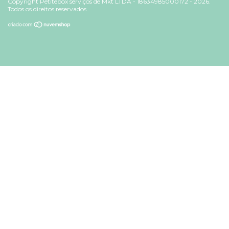
Copyright Petitebox serviços de Mkt LTDA - 18634985000172 - 2026.
Todos os direitos reservados.