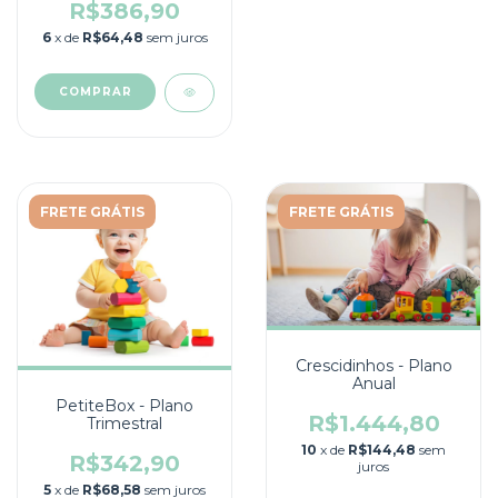
R$386,90
6
x de
R$64,48
sem juros
COMPRAR
FRETE GRÁTIS
FRETE GRÁTIS
Crescidinhos - Plano
Anual
PetiteBox - Plano
R$1.444,80
Trimestral
10
x de
R$144,48
sem
R$342,90
juros
5
x de
R$68,58
sem juros