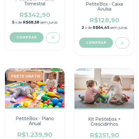
Trimestral
PetiteBox - Caixa
Avulsa
R$342,90
R$128,90
5
x de
R$68,58
sem juros
2
x de
R$64,45
sem juros
COMPRAR
COMPRAR
FRETE GRÁTIS
PetiteBox - Plano
Kit Petitebox +
Anual
Crescidinhos
R$1.239,90
R$251,90